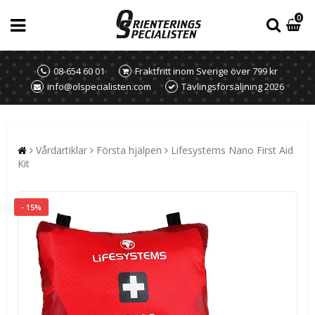
0
08-654 60 01
Fraktfritt inom Sverige över 799 kr
info@olspecialisten.com
Tävlingsförsäljning 2026
Vårdartiklar
Första hjälpen
Lifesystems Nano First Aid
Kit
- 15%