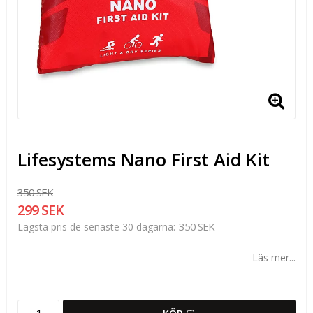
Lifesystems Nano First Aid Kit
350 SEK
299 SEK
350 SEK
Lägsta pris de senaste 30 dagarna
Läs mer...