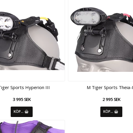
iger Sports Hyperion III
M Tiger Sports Theia-I
3 995 SEK
2 995 SEK
KÖP…
KÖP…