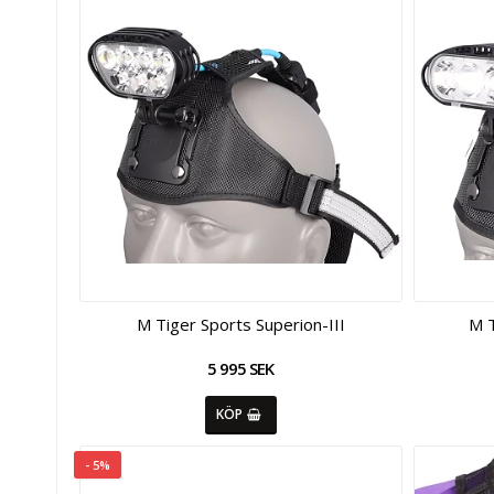
M Tiger Sports Superion-III
M T
5 995 SEK
KÖP
- 5%