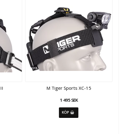
II
M Tiger Sports XC-15
1 495 SEK
KÖP