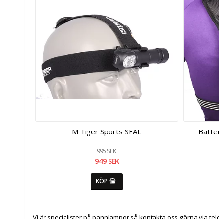
M Tiger Sports SEAL
Batter
995 SEK
949 SEK
KÖP
Vi är specialister på pannlampor så kontakta oss gärna via tele