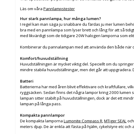
Läs om våra
Pannlampstester
Hur stark pannlampa, hur många lumen?
I regel kan man säga ju snabbare du färdas ju mer lumen behö
bra med en pannlampa som lyser brett och lång för att så tidigt
med likvärdigt som de tidigare 20W halogen lamporna som eliten
Kombinerar du pannalampan med att använda den både när du sp
Komfort/huvudställning
Huvudställningen är mycket viktig del. Speciellt om du springe
mindre stabila huvudställningar, men det går att uppgradera. D
Batteri
Batterierna har med åren blivit effektivare och kraftfullare, vilk
ryggsäcken. Sedan finns det några lampor kring 2000 lumen som 
lampan sitter stabilt på huvudställningen, dock är det ett min
lampan på långa pass.
Kompakta pannlampor
De kompakta lamporna
Lumonite Compass R
,
MTiger SEAL
oc
meters djup. De är enkla att fästa på hjälm, cykelstyre etc oc