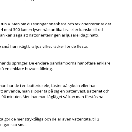
Run 4. Men om du springer snabbare och tex orienterar är det
 4 med 300 lumen lyser nästan lika bra eller kanske till och
n kan säga att nattorienteringen är ljusare idag(inatt).
ar riktigt bra ljus vilket räcker för de flesta.
er när du springer. De enklare pannlamporna har oftare enklare
 på en enklare huvudställning.
man har de i en batteriesele, fäster på cykeln eller har i
t använda, man slipper ta på sig en batteriväst. Batteriet och
till 90 minuter. Men har man lågläget så kan man förstås ha
a gör de mer stryktåliga och de är även vattentäta, till 2
den ganska smal.