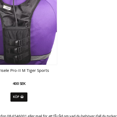
isele Pro-II M Tiger Sports
400 SEK
KÖP
fon 08-6546001 eller mail för att få råd om vad du behöver ifall du tycker a