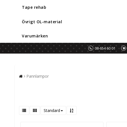
Tape rehab
Övrigt OL-material
Varumärken
08-654 60 01
Pannlampor
Standard