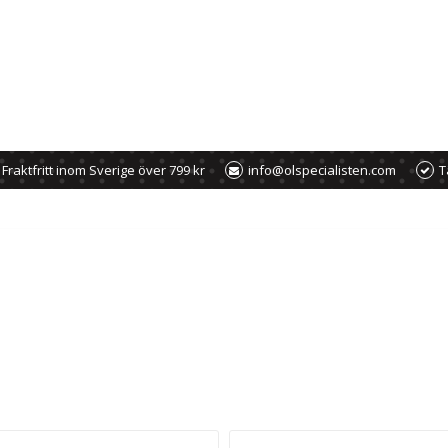
Fraktfritt inom Sverige över 799 kr
info@olspecialisten.com
T