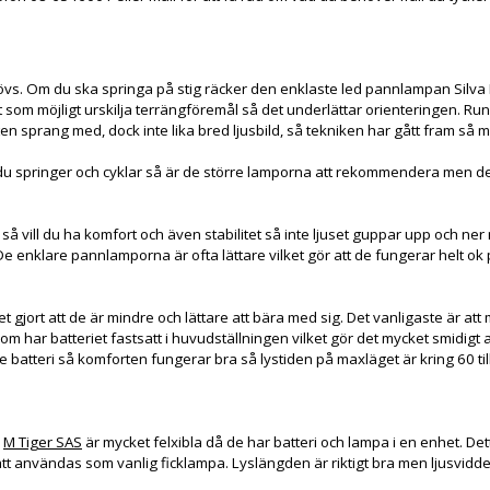
vs. Om du ska springa på stig räcker den enklaste led pannlampan Silva 
 som möjligt urskilja terrängföremål så det underlättar orienteringen. Run
 sprang med, dock inte lika bred ljusbild, så tekniken har gått fram så ma
ringer och cyklar så är de större lamporna att rekommendera men de små h
r så vill du ha komfort och även stabilitet så inte ljuset guppar upp och n
e enklare pannlamporna är ofta lättare vilket gör att de fungerar helt ok
et gjort att de är mindre och lättare att bära med sig. Det vanligaste är att 
har batteriet fastsatt i huvudställningen vilket gör det mycket smidigt at
dre batteri så komforten fungerar bra så lystiden på maxläget är kring 60 
h
M Tiger SAS
är mycket felxibla då de har batteri och lampa i en enhet. Dett
h att användas som vanlig ficklampa. Lyslängden är riktigt bra men ljusvid