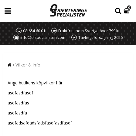
0
08-654 60 01
Fraktfritt inom Sverige över 799 kr
info@olspecialisten.com
Tävlingsförsäljning 2026
Villkor & info
Ange butikens köpvillkor här.
asdfasdfasdf
asdfasdfas
asdfasdfa
asdfadsafdadsfadsfasdfasdfasdf